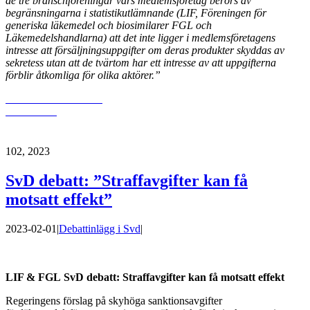
de tre branschföreningar
vars medlemsföretag berörs av
begränsningarna i statistikutlämnande (LIF, Föreningen för
generiska läkemedel och biosimilarer FGL och
Läkemedelshandlarna) att det inte ligger i
medlemsföretagens
intresse att försäljningsuppgifter om deras produkter skyddas av
sekretess
utan att de tvärtom har ett intresse av att uppgifterna
förblir åtkomliga för olika aktörer.”
Läs mer och ladda ner
dokumentet
1
02, 2023
SvD debatt: ”Straffavgifter kan få
motsatt effekt”
2023-02-01
|
Debattinlägg i Svd
|
LIF & FGL SvD debatt: Straffavgifter kan få motsatt effekt
Regeringens förslag på skyhöga sanktionsavgifter