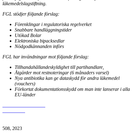
läkemedelslagstiftning.
FGL stödjer följande förslag:
Förenklingar i regulatoriska regelverket
Snabbare handläggningstider
Utökad Bolar
Elektroniska bipacksedlar
Nödgodkännanden införs
FGL har invändningar mot följande förslag:
Tillhandahållandeskyldighet till partihandlare,
Åtgärder mot restnoteringar (6 månaders varsel)
Nya antibiotika kan ge dataskydd för andra läkemedel
(vouchers)
Förkortat dokumentationsskydd om man inte lanserar i alla
EU-länder
Läs mer och ladda ner
dokumentet
5
08, 2023