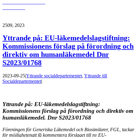
Läs mer och ladda ner
dokumentet
25
09, 2023
Yttrande på: EU-läkemedelslagstiftning:
Kommissionens förslag på förordning och
direktiv om humanläkemedel Dnr
S2023/01768
2023-09-25
|
Yttrande socialdepartementet
,
Yttrande till
Socialdepartementet
|
Yttrande på: EU-läkemedelslagstiftning:
Kommissionens förslag på förordning och direktiv om
humanläkemedel. Dnr S2023/01768
Föreningen för Generiska Läkemedel och Biosimilarer, FGL, tackar
för möjligheten
att få kommentera förslaget till ny EU-