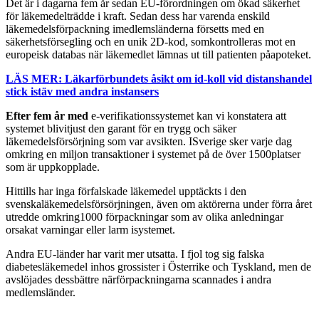
Det är i dagarna fem år sedan EU-förordningen om ökad säkerhet
för läkemedelträdde i kraft. Sedan dess har varenda enskild
läkemedelsförpackning imedlemsländerna försetts med en
säkerhetsförsegling och en unik 2D-kod, somkontrolleras mot en
europeisk databas när läkemedlet lämnas ut till patienten påapoteket.
LÄS MER: Läkarförbundets åsikt om id-koll vid distanshandel
stick istäv med andra instansers
Efter fem år med
e-verifikationssystemet kan vi konstatera att
systemet blivitjust den garant för en trygg och säker
läkemedelsförsörjning som var avsikten. ISverige sker varje dag
omkring en miljon transaktioner i systemet på de över 1500platser
som är uppkopplade.
Hittills har inga förfalskade läkemedel upptäckts i den
svenskaläkemedelsförsörjningen, även om aktörerna under förra året
utredde omkring1000 förpackningar som av olika anledningar
orsakat varningar eller larm isystemet.
Andra EU-länder har varit mer utsatta. I fjol tog sig falska
diabetesläkemedel inhos grossister i Österrike och Tyskland, men de
avslöjades dessbättre närförpackningarna scannades i andra
medlemsländer.
Läs mer och ladda ner