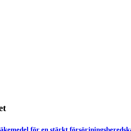
et
läkemedel för en stärkt försörjningsbered