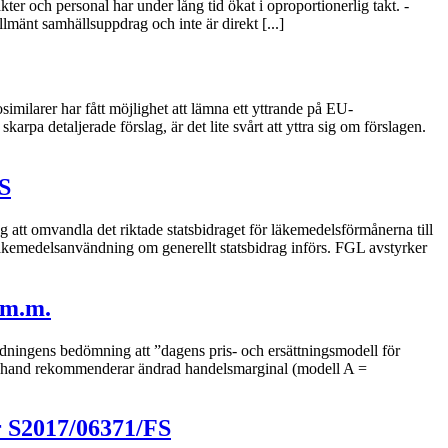
er och personal har under lång tid ökat i oproportionerlig takt. -
mänt samhällsuppdrag och inte är direkt [...]
larer har fått möjlighet att lämna ett yttrande på EU-
a detaljerade förslag, är det lite svårt att yttra sig om förslagen.
FS
tt omvandla det riktade statsbidraget för läkemedelsförmånerna till
r läkemedelsanvändning om generellt statsbidrag införs. FGL avstyrker
 m.m.
ingens bedömning att ”dagens pris- och ersättningsmodell för
ta hand rekommenderar ändrad handelsmarginal (modell A =
r S2017/06371/FS