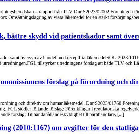
rsörjningsberedskap – rapport från TLV Dnr S2023/02002 Föreningen för
rt: Omsättningslagring av vissa läkemedel för en stärkt försörjningsber
ek, bättre skydd vid patientskador samt öve
ientskador samt översyn av handel med receptfria läkemedelSOU 2023:
i utredningen.FGL tillstyrker utredningens förslag att både TLV och Läk
Kommissionens förslag på förordning och 
förordning och direktiv om humanläkemedel. Dnr S2023/01768 Förening
ing. FGL stödjer följande förslag: Förenklingar i regulatoriska regelv
 förslag: Tillhandahållandeskyldighet till partihandlare, [...]
ning (2010:1167) om avgifter för den statli