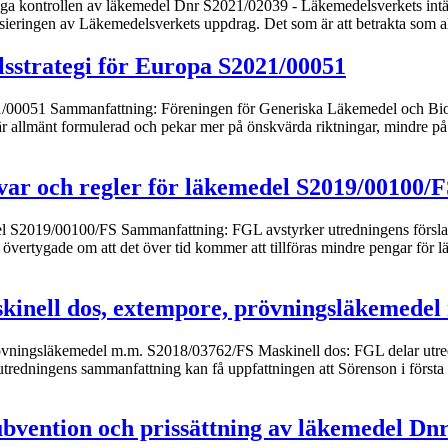
liga kontrollen av läkemedel Dnr S2021/02039 - Läkemedelsverkets intäkt
ieringen av Läkemedelsverkets uppdrag. Det som är att betrakta som all
sstrategi för Europa S2021/00051
00051 Sammanfattning: Föreningen för Generiska Läkemedel och Biosimi
llmänt formulerad och pekar mer på önskvärda riktningar, mindre på skarp
var och regler för läkemedel S2019/00100/
l S2019/00100/FS Sammanfattning: FGL avstyrker utredningens förslag a
 är övertygade om att det över tid kommer att tillföras mindre pengar fö
kinell dos, extempore, prövningsläkemedel
vningsläkemedel m.m. S2018/03762/FS Maskinell dos: FGL delar utredn
 utredningens sammanfattning kan få uppfattningen att Sörenson i förs
ubvention och prissättning av läkemedel Dn