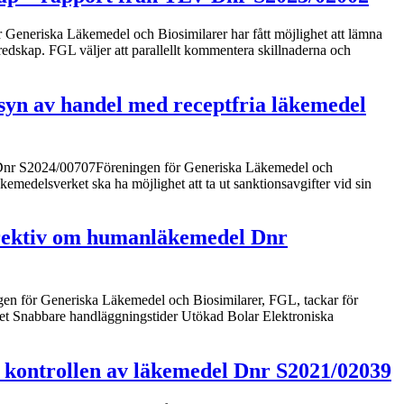
 Generiska Läkemedel och Biosimilarer har fått möjlighet att lämna
edskap. FGL väljer att parallellt kommentera skillnaderna och
rsyn av handel med receptfria läkemedel
101Dnr S2024/00707Föreningen för Generiska Läkemedel och
emedelsverket ska ha möjlighet att ta ut sanktionsavgifter vid sin
direktiv om humanläkemedel Dnr
en för Generiska Läkemedel och Biosimilarer, FGL, tackar för
erket Snabbare handläggningstider Utökad Bolar Elektroniska
ga kontrollen av läkemedel Dnr S2021/02039