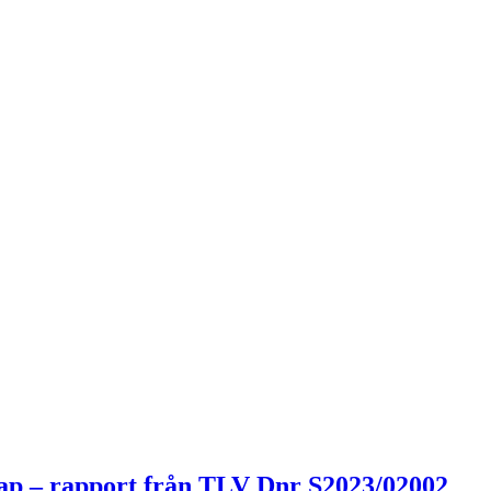
skap – rapport från TLV Dnr S2023/02002