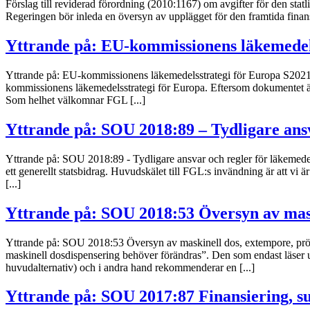
Förslag till reviderad förordning (2010:1167) om avgifter för den stat
Regeringen bör inleda en översyn av upplägget för den framtida finans
Yttrande på: EU-kommissionens läkemedel
Yttrande på: EU-kommissionens läkemedelsstrategi för Europa S2021/
kommissionens läkemedelsstrategi för Europa. Eftersom dokumentet är a
Som helhet välkomnar FGL [...]
Yttrande på: SOU 2018:89 – Tydligare ans
Yttrande på: SOU 2018:89 - Tydligare ansvar och regler för läkemede
ett generellt statsbidrag. Huvudskälet till FGL:s invändning är att vi
[...]
Yttrande på: SOU 2018:53 Översyn av mas
Yttrande på: SOU 2018:53 Översyn av maskinell dos, extempore, prö
maskinell dosdispensering behöver förändras”. Den som endast läser
huvudalternativ) och i andra hand rekommenderar en [...]
Yttrande på: SOU 2017:87 Finansiering, s