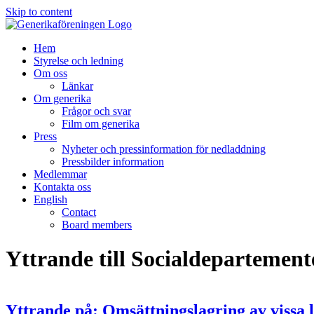
Skip to content
Hem
Styrelse och ledning
Om oss
Länkar
Om generika
Frågor och svar
Film om generika
Press
Nyheter och pressinformation för nedladdning
Pressbilder information
Medlemmar
Kontakta oss
English
Contact
Board members
Yttrande till Socialdepartement
Yttrande på: Omsättningslagring av vissa 