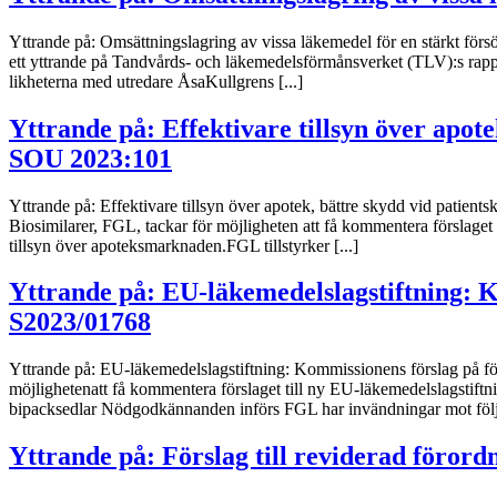
Yttrande på: Omsättningslagring av vissa läkemedel för en stärkt fö
ett yttrande på Tandvårds- och läkemedelsförmånsverket (TLV):s rappo
likheterna med utredare ÅsaKullgrens [...]
Yttrande på: Effektivare tillsyn över apot
SOU 2023:101
Yttrande på: Effektivare tillsyn över apotek, bättre skydd vid pat
Biosimilarer, FGL, tackar för möjligheten att få kommentera förslaget 
tillsyn över apoteksmarknaden.FGL tillstyrker [...]
Yttrande på: EU-läkemedelslagstiftning: 
S2023/01768
Yttrande på: EU-läkemedelslagstiftning: Kommissionens förslag på 
möjlighetenatt få kommentera förslaget till ny EU-läkemedelslagstiftn
bipacksedlar Nödgodkännanden införs FGL har invändningar mot följande
Yttrande på: Förslag till reviderad förord