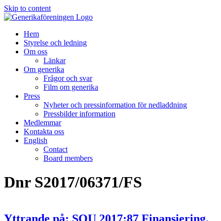
Skip to content
Hem
Styrelse och ledning
Om oss
Länkar
Om generika
Frågor och svar
Film om generika
Press
Nyheter och pressinformation för nedladdning
Pressbilder information
Medlemmar
Kontakta oss
English
Contact
Board members
Dnr S2017/06371/FS
Yttrande på: SOU 2017:87 Finansiering,