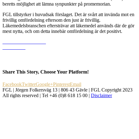
beretts möjlighet att lämna synpunkter på promemorian.
FGL tillstyrker i huvudsak förslaget. Det är svårt att invända mot en
frivillig omfördelning eftersom den just är frivillig.
Läkemedelsbranschen eftersträvar att läkemedel används där de gör
mest nytta, och om detta innebär omfördelning är det positivt.
Läs mer och ladda ner
dokumentet
Share This Story, Choose Your Platform!
Facebook
Twitter
Google+
Pinterest
Email
FGL | Jörgen Folkersväg 13 | 806 43 Gävle | FGL Copyright 2023
All rights reserved | Tel +46 (0)8 618 15 00 |
Disclaimer