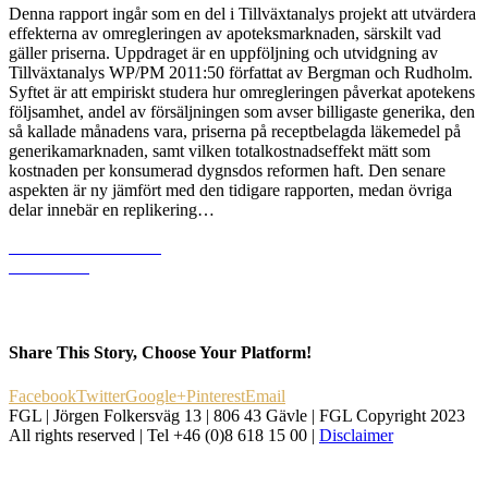
Denna rapport ingår som en del i Tillväxtanalys projekt att utvärdera
effekterna av omregleringen av apoteksmarknaden, särskilt vad
gäller priserna. Uppdraget är en uppföljning och utvidgning av
Tillväxtanalys WP/PM 2011:50 författat av Bergman och Rudholm.
Syftet är att empiriskt studera hur omregleringen påverkat apotekens
följsamhet, andel av försäljningen som avser billigaste generika, den
så kallade månadens vara, priserna på receptbelagda läkemedel på
generikamarknaden, samt vilken totalkostnadseffekt mätt som
kostnaden per konsumerad dygnsdos reformen haft. Den senare
aspekten är ny jämfört med den tidigare rapporten, medan övriga
delar innebär en replikering…
Läs mer och ladda ner
dokumentet
Share This Story, Choose Your Platform!
Facebook
Twitter
Google+
Pinterest
Email
FGL | Jörgen Folkersväg 13 | 806 43 Gävle | FGL Copyright 2023
All rights reserved | Tel +46 (0)8 618 15 00 |
Disclaimer