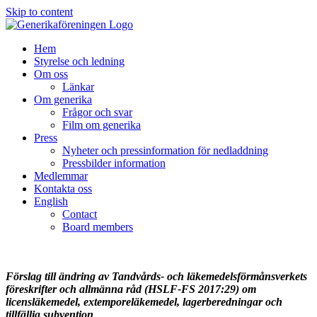
Skip to content
Hem
Styrelse och ledning
Om oss
Länkar
Om generika
Frågor och svar
Film om generika
Press
Nyheter och pressinformation för nedladdning
Pressbilder information
Medlemmar
Kontakta oss
English
Contact
Board members
Förslag till ändring av Tandvårds- och
läkemedelsförmånsverkets
föreskrifter och allmänna råd
(HSLF-FS 2017:29) om
licensläkemedel, extemporeläkemedel,
lagerberedningar och
tillfällig subvention