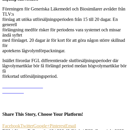
Föreningen för Generiska Läkemedel och Biosimilarer avråder från
TLV:s
förslag att utöka utförsäljningsperioden från 15 till 20 dagar. En
generell
förlängning medför risker för periodens vara systemet och missar
ändå syftet
med förslaget. 20 dagar är för kort för att göra någon större skillnad
för
apotekens lågvolymförpackningar.
Istället förordar FGL differentierade slutförsäljningsperioder där
lågvolymartiklar bör få förlängd period medan högvolymartiklar bör
få
förkortad utförsäljningsperiod.
Läs mer och ladda ner
dokumentet
Share This Story, Choose Your Platform!
Facebook
Twitter
Google+
Pinterest
Email