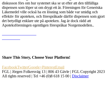
diskusson förs om hur systemet ska se ut efter att den tillfälliga
dispensen som löper ut om drygt ett år. Föreningen för Generiska
Läkemedel ville också ha en lösning som både var smidig och
effektiv för apoteken, och förespråkade därför dispensen som gjort
det betydligt enklare ute på apoteken. Jag är dock rädd att
Apoteksföreningen egentligen förespråkar Norgemodellen..
Läs mer och ladda ner
dokumentet
Share This Story, Choose Your Platform!
Facebook
Twitter
Google+
Pinterest
Email
FGL | Jörgen Folkersväg 13 | 806 43 Gävle | FGL Copyright 2023
All rights reserved | Tel +46 (0)8 618 15 00 |
Disclaimer