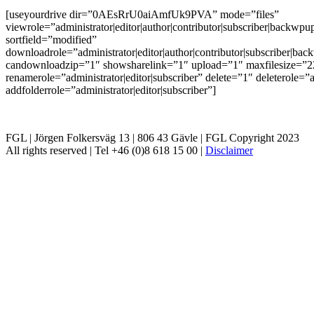
[useyourdrive dir=”0AEsRrU0aiAmfUk9PVA” mode=”files”
viewrole=”administrator|editor|author|contributor|subscriber|bac
sortfield=”modified”
downloadrole=”administrator|editor|author|contributor|subscriber
candownloadzip=”1″ showsharelink=”1″ upload=”1″ maxfilesize=”
renamerole=”administrator|editor|subscriber” delete=”1″ deleterole=”a
addfolderrole=”administrator|editor|subscriber”]
FGL | Jörgen Folkersväg 13 | 806 43 Gävle | FGL Copyright 2023
All rights reserved | Tel +46 (0)8 618 15 00 |
Disclaimer